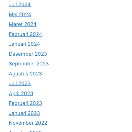
Juli 2024
Mei 2024
Maret 2024
Februari 2024
Januari 2024
Desember 2023
September 2023
Agustus 2023
Juli 2023
April 2023
Februari 2023
Januari 2023
November 2022