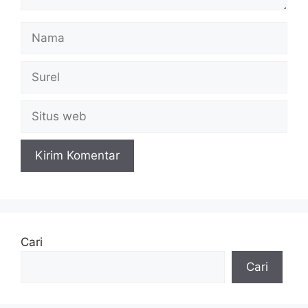
Nama
Surel
Situs
web
Cari
Cari