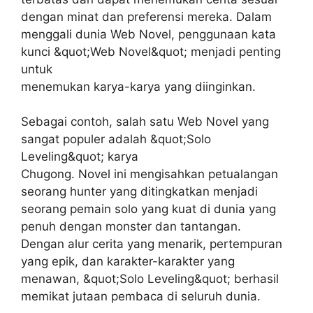
dengan minat dan preferensi mereka. Dalam
menggali dunia Web Novel, penggunaan kata
kunci &quot;Web Novel&quot; menjadi penting
untuk
menemukan karya-karya yang diinginkan.
Sebagai contoh, salah satu Web Novel yang
sangat populer adalah &quot;Solo
Leveling&quot; karya
Chugong. Novel ini mengisahkan petualangan
seorang hunter yang ditingkatkan menjadi
seorang pemain solo yang kuat di dunia yang
penuh dengan monster dan tantangan.
Dengan alur cerita yang menarik, pertempuran
yang epik, dan karakter-karakter yang
menawan, &quot;Solo Leveling&quot; berhasil
memikat jutaan pembaca di seluruh dunia.