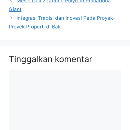
Mesin cuci 2 tabung Polytron Primadona
Giant
Integrasi Tradisi dan Inovasi Pada Proyek-
Proyek Properti di Bali
Tinggalkan komentar
Komentar