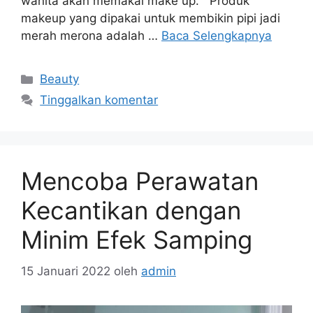
wanita akan memakai make up. Produk
makeup yang dipakai untuk membikin pipi jadi
merah merona adalah …
Baca Selengkapnya
Kategori
Beauty
Tinggalkan komentar
Mencoba Perawatan
Kecantikan dengan
Minim Efek Samping
15 Januari 2022
oleh
admin