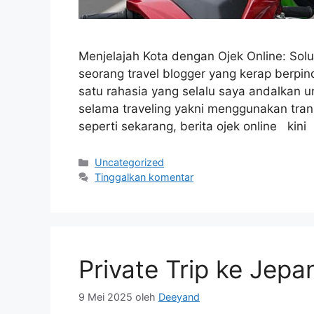
Menjelajah Kota dengan Ojek Online: So
seorang travel blogger yang kerap berpin
satu rahasia yang selalu saya andalka
selama traveling yakni menggunakan transp
seperti sekarang, berita ojek online kin
Kategori
Uncategorized
Tinggalkan komentar
Private Trip ke Jepa
9 Mei 2025
oleh
Deeyand