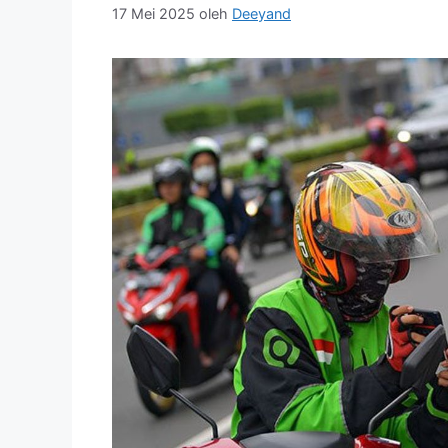
17 Mei 2025
oleh
Deeyand