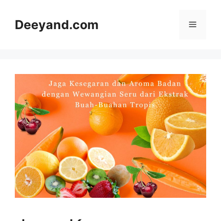
Langsung
ke
Deeyand.com
Menu
isi