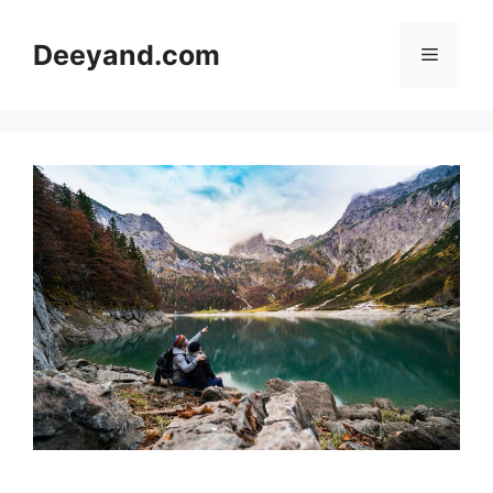
Langsung
ke
Deeyand.com
Menu
isi